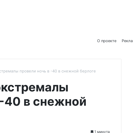
О проекте
Рекл
стремалы провели ночь в -40 в снежной берлоге
экстремалы
 -40 в снежной
1 минута