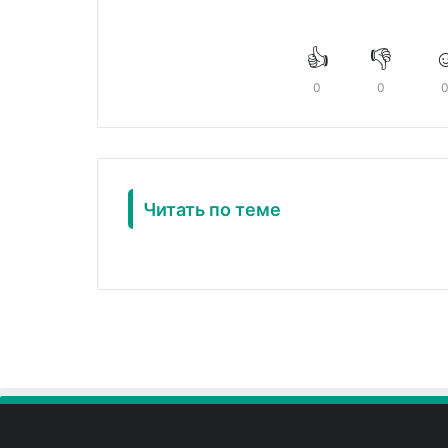
👍
👎
☺
0
0
Читать по теме