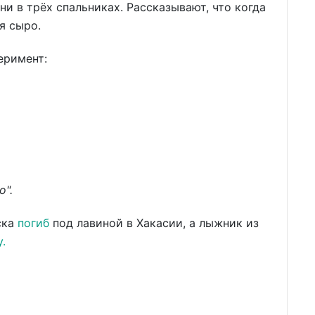
ни в трёх спальниках. Рассказывают, что когда
я сыро.
еримент:
о".
ска
погиб
под лавиной в Хакасии, а лыжник из
.