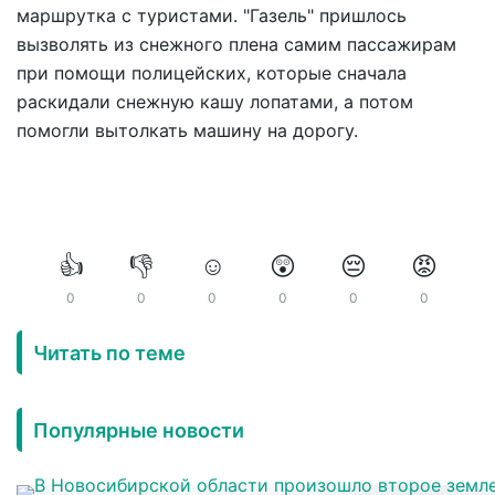
маршрутка с туристами. "Газель" пришлось
вызволять из снежного плена самим пассажирам
при помощи полицейских, которые сначала
раскидали снежную кашу лопатами, а потом
помогли вытолкать машину на дорогу.
👍
👎
☺️
😲
😔
😡
0
0
0
0
0
0
Читать по теме
Популярные новости