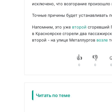
исключено, что возгорание произошло 
Точные причины будет устанавливать 
Напомним, это уже
второй
сгоревший П
в Красноярске сгорели два пассажирс
второй - на улице Металлургов
возле
т
👍
👎
☺
0
0
Читать по теме