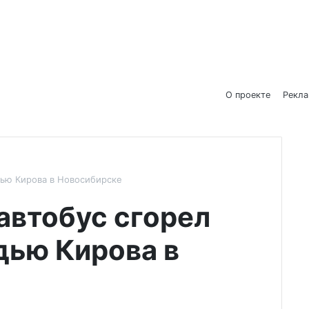
О проекте
Рекл
дью Кирова в Новосибирске
автобус сгорел
дью Кирова в