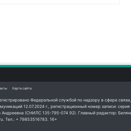
акты
Карта сайта
егистрировано Федеральной службой по надзору в сфере связи,
уникаций 12.07.2024 г., регистрационный номер записи: серия
я Андреевна (СНИЛС 135-795-074 92). Главный редактор: Белян
ru. Тел.: + 79853516783. 16+