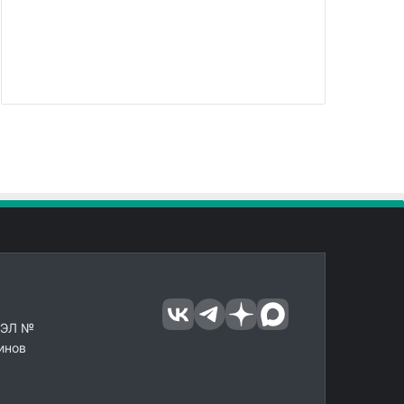
 ЭЛ №
инов