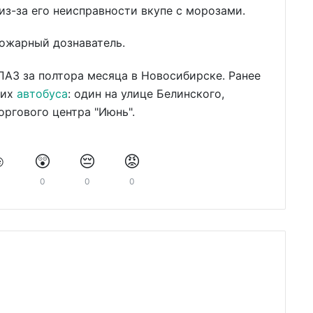
из-за его неисправности вкупе с морозами.
пожарный дознаватель.
АЗ за полтора месяца в Новосибирске. Ранее
ких
автобуса
: один на улице Белинского,
оргового центра "Июнь".
️
😲
😔
😡
0
0
0
0