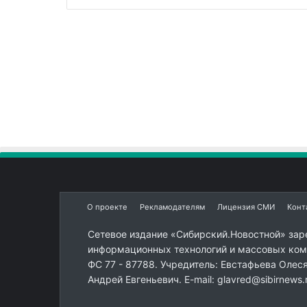
О проекте
Рекламодателям
Лицензия СМИ
Конт
Сетевое издание «Сибирский.Новостной» зар
информационных технологий и массовых комм
ФС 77 - 87788. Учредитель: Евстафьева Олес
Андрей Евгеньевич. E-mail: glavred@sibirnews.