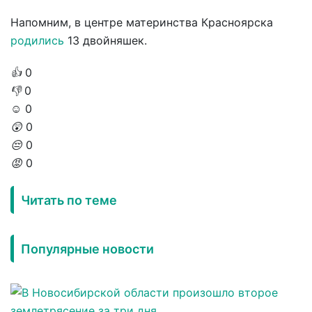
Напомним, в центре материнства Красноярска
родились
13 двойняшек.
👍
0
👎
0
☺️
0
😲
0
😔
0
😡
0
Читать по теме
Популярные новости