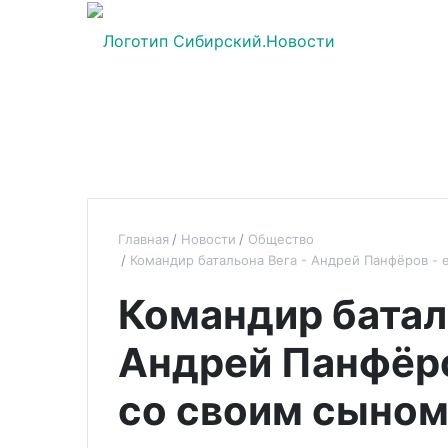
Главная
Новости
Общество
Командир батальона Вега - Андрей Панфёров - 
Командир батал
Андрей Панфёро
со своим сыно