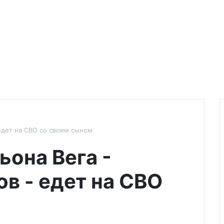
едет на СВО со своим сыном
ьона Вега -
в - едет на СВО
м