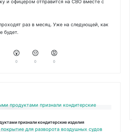
ку и офицером отправится на СВО вместе с
оходят раз в месяц. Уже на следующей, как
е будет.
️
😲
😔
😡
0
0
0
дуктами признали кондитерские изделия