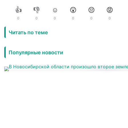
👍
👎
☺️
😲
😔
😡
0
0
0
0
0
0
Читать по теме
Популярные новости