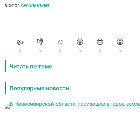
Фото:
kartinkin.net
👍
👎
☺️
😲
😔
😡
0
0
0
0
0
0
Читать по теме
Популярные новости