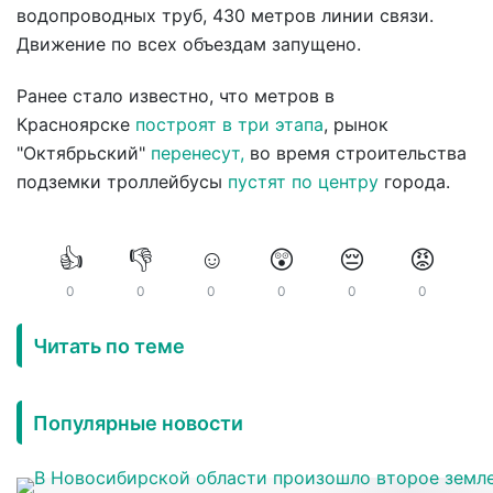
водопроводных труб, 430 метров линии связи.
Движение по всех объездам запущено.
Ранее стало известно, что метров в
Красноярске
построят в три этапа
, рынок
"Октябрьский"
перенесут,
во время строительства
подземки троллейбусы
пустят по центру
города.
👍
👎
☺️
😲
😔
😡
0
0
0
0
0
0
Читать по теме
Популярные новости