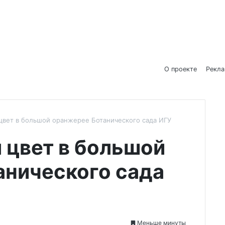
О проекте
Рекл
цвет в большой оранжерее Ботанического сада ИГУ
 цвет в большой
анического сада
Меньше минуты