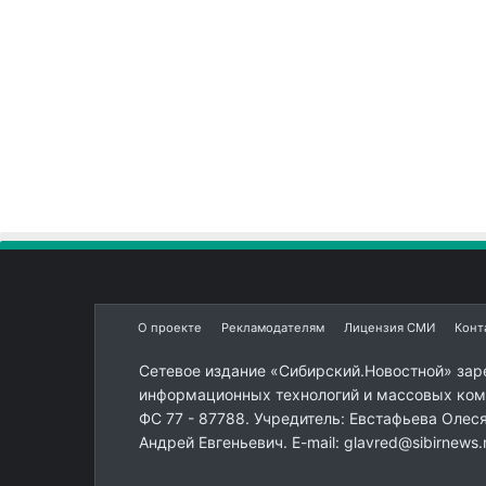
О проекте
Рекламодателям
Лицензия СМИ
Конт
Сетевое издание «Сибирский.Новостной» зар
информационных технологий и массовых комм
ФС 77 - 87788. Учредитель: Евстафьева Олес
Андрей Евгеньевич. E-mail: glavred@sibirnews.