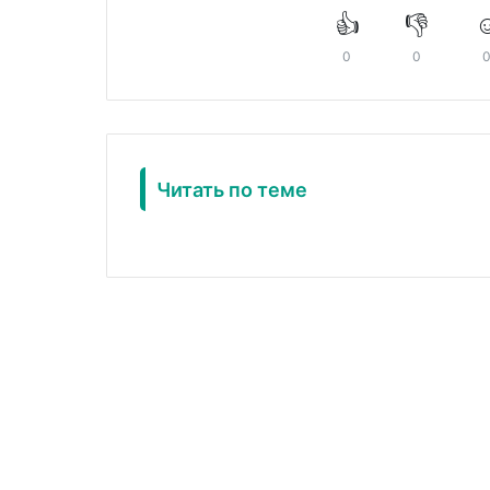
👍
👎
☺
0
0
Читать по теме