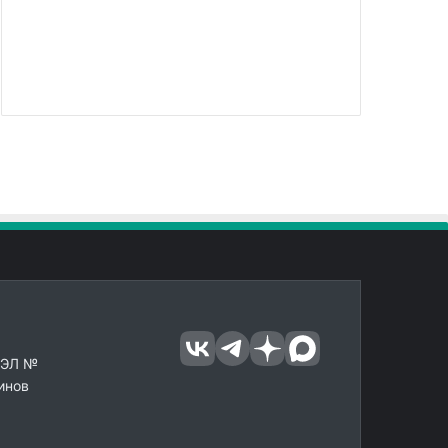
 ЭЛ №
инов