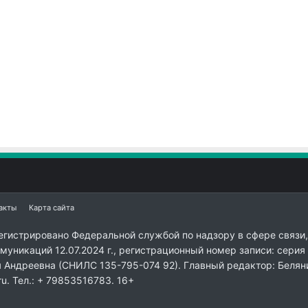
акты
Карта сайта
егистрировано Федеральной службой по надзору в сфере связи,
уникаций 12.07.2024 г., регистрационный номер записи: серия
я Андреевна (СНИЛС 135-795-074 92). Главный редактор: Белян
ru. Тел.: + 79853516783. 16+