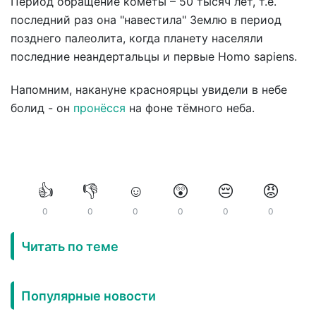
Период обращение кометы – 50 тысяч лет, т.е.
последний раз она "навестила" Землю в период
позднего палеолита, когда планету населяли
последние неандертальцы и первые Homo sapiens.
Напомним, накануне красноярцы увидели в небе
болид - он
пронёсся
на фоне тёмного неба.
👍
👎
☺️
😲
😔
😡
0
0
0
0
0
0
Читать по теме
Популярные новости