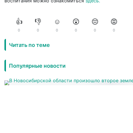
воспитания можно ознакомиться
здесь.
👍
👎
☺️
😲
😔
😡
0
0
0
0
0
0
Читать по теме
Популярные новости