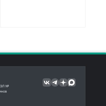
 ЭЛ №
инов