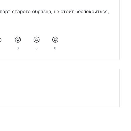
порт старого образца, не стоит беспокоиться,
️
😲
😔
😡
0
0
0
0