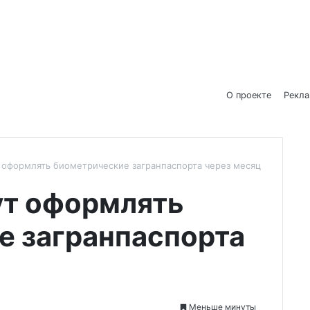
О проекте
Рекл
 оформлять биометрические загранпаспорта через месяц
ут оформлять
е загранпаспорта
Меньше минуты