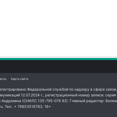
акты
Карта сайта
егистрировано Федеральной службой по надзору в сфере связи,
уникаций 12.07.2024 г., регистрационный номер записи: серия
я Андреевна (СНИЛС 135-795-074 92). Главный редактор: Белян
ru. Тел.: + 79853516783. 16+