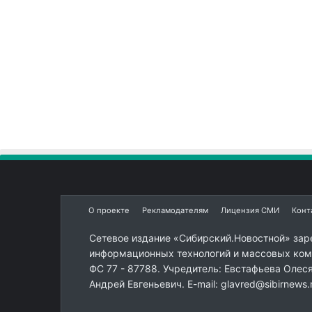
О проекте
Рекламодателям
Лицензия СМИ
Конт
Сетевое издание «Сибирский.Новостной» зар
информационных технологий и массовых комм
ФС 77 - 87788. Учредитель: Евстафьева Олес
Андрей Евгеньевич. E-mail: glavred@sibirnews.