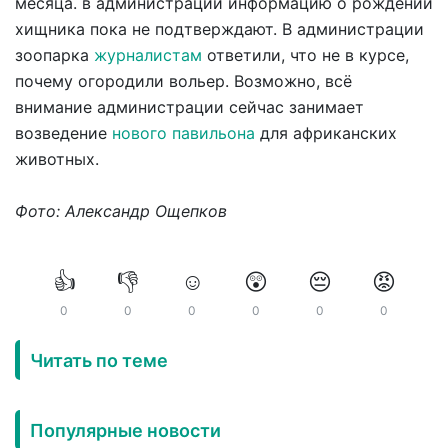
месяца. в администрации информацию о рождении
хищника пока не подтверждают. В администрации
зоопарка
журналистам
ответили, что не в курсе,
почему огородили вольер. Возможно, всё
внимание администрации сейчас занимает
возведение
нового павильона
для африканских
животных.
Фото: Александр Ощепков
👍
👎
☺️
😲
😔
😡
0
0
0
0
0
0
Читать по теме
Популярные новости