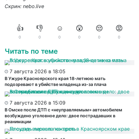
Скрин: nebo.live
👍
👎
☺️
😲
😔
😡
0
0
0
0
0
0
Читать по теме
7 августа 2026 в 18:05
В Ужуре Красноярского края 18‑летнюю мать
подозревают в убийстве младенца из-за плача
7 августа 2026 в 15:09
В Омске после ДТП с «неуправляемым» автомобилем
возбуждено уголовное дело: двое пострадавших в
реанимации