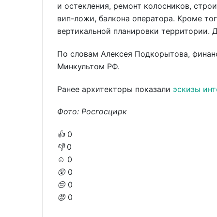
и остекления, ремонт колосников, стро
вип-ложи, балкона оператора. Кроме то
вертикальной планировки территории. 
По словам Алексея Подкорытова, финанс
Минкультом РФ.
Ранее архитекторы показали
эскизы инт
Фото: Росгосцирк
👍
0
👎
0
☺️
0
😲
0
😔
0
😡
0