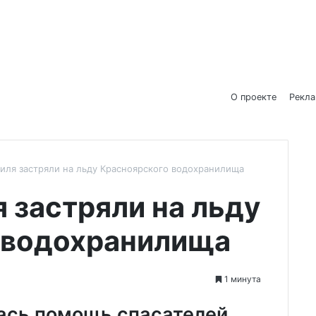
О проекте
Рекл
иля застряли на льду Красноярского водохранилища
 застряли на льду
 водохранилища
1 минута
ась помощь спасателей