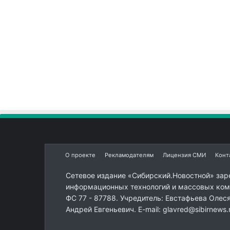
О проекте
Рекламодателям
Лицензия СМИ
Конт
Сетевое издание «Сибирский.Новостной» зар
информационных технологий и массовых комм
ФС 77 - 87788. Учредитель: Евстафьева Олес
Андрей Евгеньевич. E-mail: glavred@sibirnews.