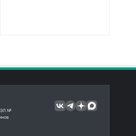
 ЭЛ №
инов