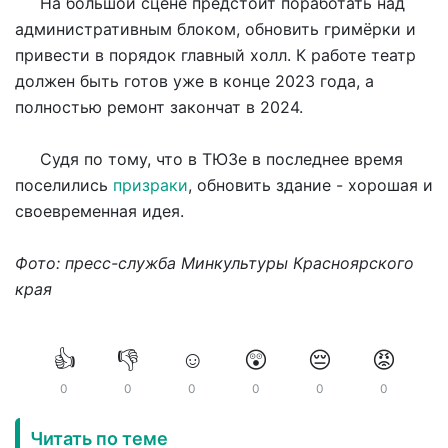
На большой сцене предстоит поработать над
административным блоком, обновить гримёрки и
привести в порядок главный холл. К работе театр
должен быть готов уже в конце 2023 года, а
полностью ремонт закончат в 2024.
Судя по тому, что в ТЮЗе в последнее время
поселились
призраки
, обновить здание - хорошая и
своевременная идея.
Фото: пресс-служба Минкультуры Красноярского
края
👍
👎
☺️
😲
😔
😡
0
0
0
0
0
0
Читать по теме