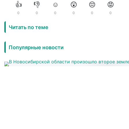
👍
👎
☺️
😲
😔
😡
0
0
0
0
0
0
Читать по теме
Популярные новости