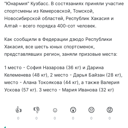
"Юнармия" Кузбасс. В состязаниях приняли участие
спортсмены из Кемеровской, Томской,
Новосибирской областей, Республик Хакасия и
Алтай – всего порядка 400-сот человек.
Как сообщили в Федерации дзюдо Республики
Хакасия, все шесть юных спортсменок,
представлявших регион, заняли призовые места:
1 место - София Назарова (36 кг) и Дарина
Келеменева (48 кг), 2 место - Дарья Байзан (28 кг),
место - Алана Токоякова (44 кг), а также Валерия
Ускова (57 кг). 3 место - Мария Иванова (32 кг)
👍
👎
☺️
😲
😔
😡
0
0
0
0
0
0