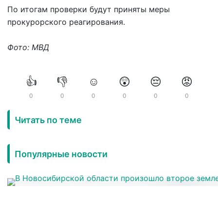
По итогам проверки будут приняты меры
прокурорского реагирования.
Фото: МВД
👍
👎
☺️
😲
😔
😡
0
0
0
0
0
0
Читать по теме
Популярные новости