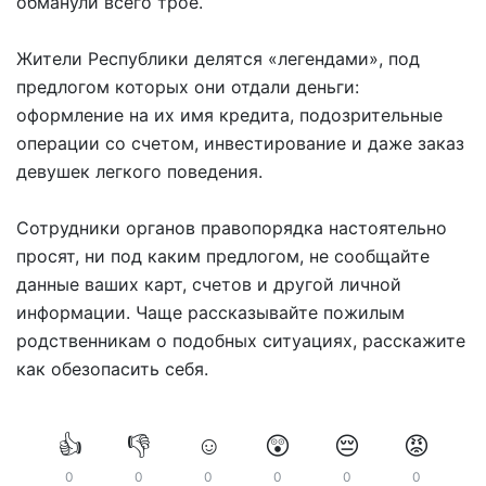
обманули всего трое.
Жители Республики делятся «легендами», под
предлогом которых они отдали деньги:
оформление на их имя кредита, подозрительные
операции со счетом, инвестирование и даже заказ
девушек легкого поведения.
Сотрудники органов правопорядка настоятельно
просят, ни под каким предлогом, не сообщайте
данные ваших карт, счетов и другой личной
информации. Чаще рассказывайте пожилым
родственникам о подобных ситуациях, расскажите
как обезопасить себя.
👍
👎
☺️
😲
😔
😡
0
0
0
0
0
0