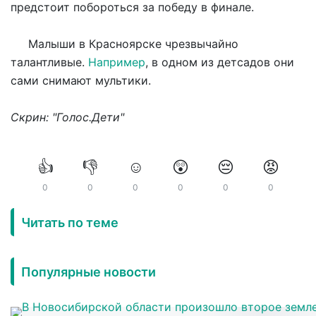
предстоит побороться за победу в финале.
Малыши в Красноярске чрезвычайно
талантливые.
Например
, в одном из детсадов они
сами снимают мультики.
Скрин: "Голос.Дети"
👍
👎
☺️
😲
😔
😡
0
0
0
0
0
0
Читать по теме
Популярные новости