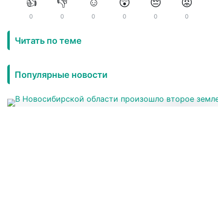
👍
👎
☺️
😲
😔
😡
0
0
0
0
0
0
Читать по теме
Популярные новости