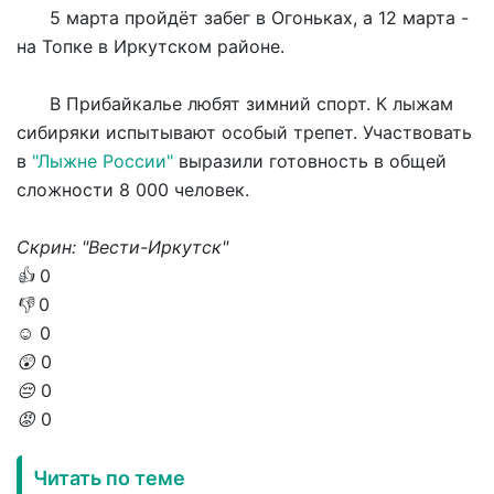
5 марта пройдёт забег в Огоньках, а 12 марта -
на Топке в Иркутском районе.
В Прибайкалье любят зимний спорт. К лыжам
сибиряки испытывают особый трепет. Участвовать
в
"Лыжне России"
выразили готовность в общей
сложности 8 000 человек.
Скрин: "Вести-Иркутск"
👍
0
👎
0
☺️
0
😲
0
😔
0
😡
0
Читать по теме