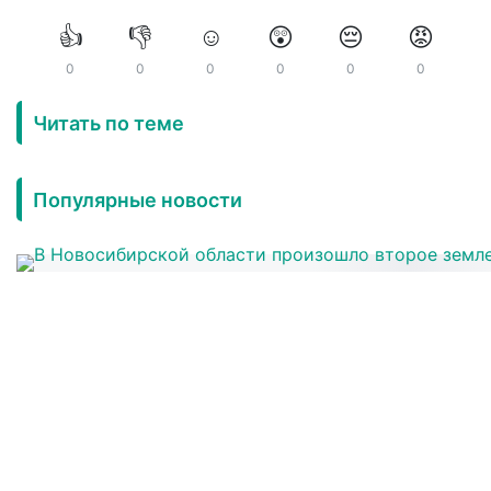
👍
👎
☺️
😲
😔
😡
0
0
0
0
0
0
Читать по теме
Популярные новости