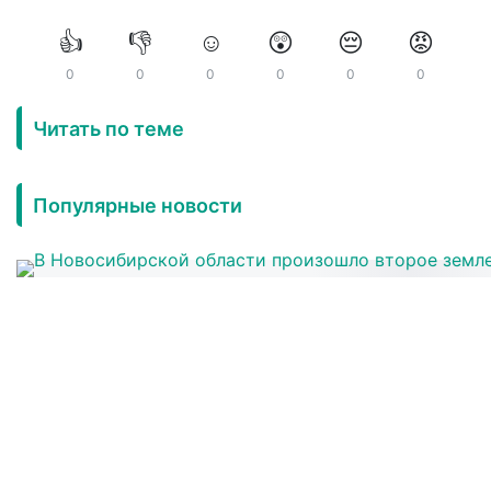
👍
👎
☺️
😲
😔
😡
0
0
0
0
0
0
Читать по теме
Популярные новости