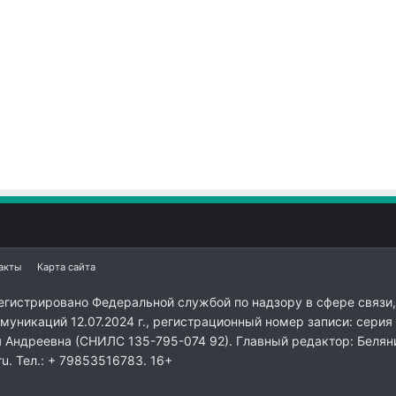
акты
Карта сайта
егистрировано Федеральной службой по надзору в сфере связи,
уникаций 12.07.2024 г., регистрационный номер записи: серия
я Андреевна (СНИЛС 135-795-074 92). Главный редактор: Белян
ru. Тел.: + 79853516783. 16+