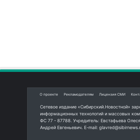
О проекте
Рекламодателям
Лицензия СМИ
Конт
Сетевое издание «Сибирский.Новостной» зар
информационных технологий и массовых комм
ФС 77 - 87788. Учредитель: Евстафьева Олес
Андрей Евгеньевич. E-mail: glavred@sibirnews.