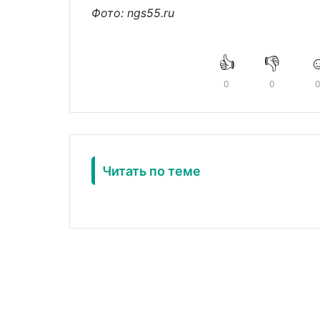
Фото: ngs55.ru
👍
👎
☺
0
0
Читать по теме