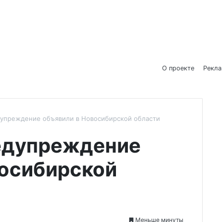
О проекте
Рекл
упреждение объявили в Новосибирской области
едупреждение
восибирской
Меньше минуты