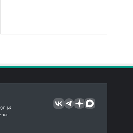
 ЭЛ №
инов