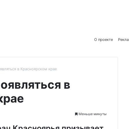
О проекте
Рекл
являться в Красноярском крае
оявляться в
крае
Меньше минуты
рач Красноярья призывает