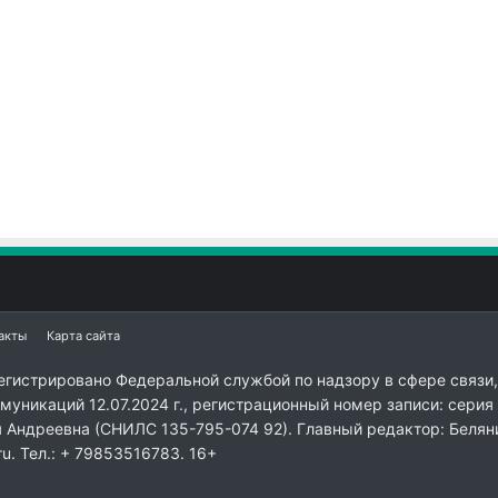
акты
Карта сайта
егистрировано Федеральной службой по надзору в сфере связи,
уникаций 12.07.2024 г., регистрационный номер записи: серия
я Андреевна (СНИЛС 135-795-074 92). Главный редактор: Белян
ru. Тел.: + 79853516783. 16+