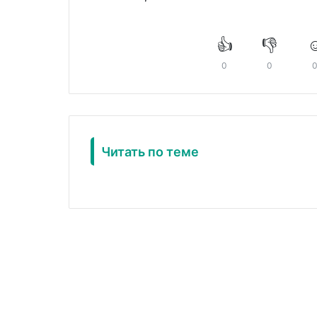
👍
👎
☺
0
0
Читать по теме