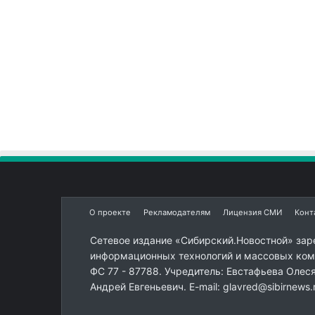
О проекте
Рекламодателям
Лицензия СМИ
Конт
Сетевое издание «Сибирский.Новостной» зар
информационных технологий и массовых комм
ФС 77 - 87788. Учредитель: Евстафьева Олес
Андрей Евгеньевич. E-mail: glavred@sibirnews.