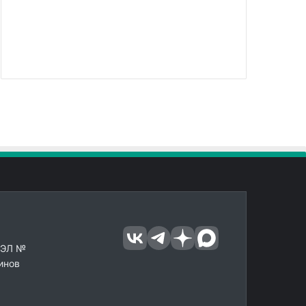
 ЭЛ №
инов