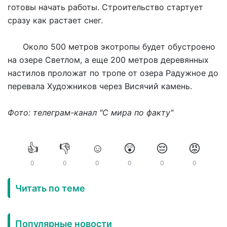
готовы начать работы. Строительство стартует
сразу как растает снег.
Около 500 метров экотропы будет обустроено
на озере Светлом, а еще 200 метров деревянных
настилов проложат по тропе от озера Радужное до
перевала Художников через Висячий камень.
Фото: телеграм-канал "С мира по факту"
👍
👎
☺️
😲
😔
😡
0
0
0
0
0
0
Читать по теме
Популярные новости