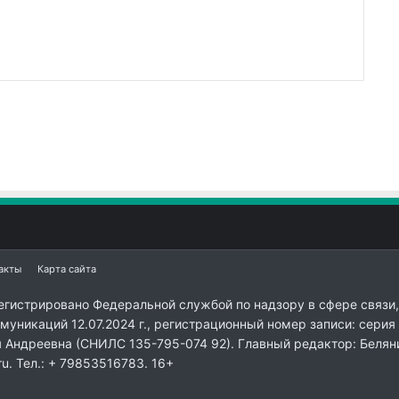
акты
Карта сайта
егистрировано Федеральной службой по надзору в сфере связи,
уникаций 12.07.2024 г., регистрационный номер записи: серия
я Андреевна (СНИЛС 135-795-074 92). Главный редактор: Белян
ru. Тел.: + 79853516783. 16+