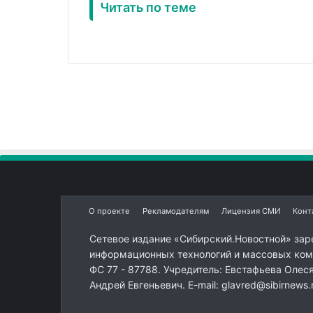
Читать по теме
О проекте
Рекламодателям
Лицензия СМИ
Конт
Сетевое издание «Сибирский.Новостной» зар
информационных технологий и массовых комм
ФС 77 - 87788. Учредитель: Евстафьева Олес
Андрей Евгеньевич. E-mail: glavred@sibirnews.