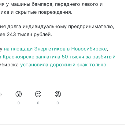
я у машины бампера, переднего левого и
овика и скрытые повреждения.
ия долга индивидуальному предпринимателю,
ее 243 тысяч рублей.
му
на площади Энергетиков в Новосибирске
,
в Красноярске заплатила 50 тысяч за разбитый
сибирска
установила дорожный знак только
️
😲
😔
😡
0
0
0
0