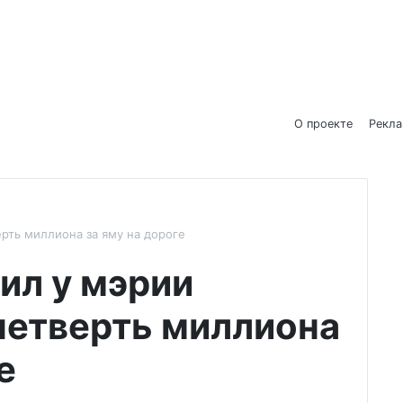
О проекте
Рекл
рть миллиона за яму на дороге
ил у мэрии
четверть миллиона
е