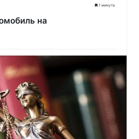
1 минута
омобиль на
е