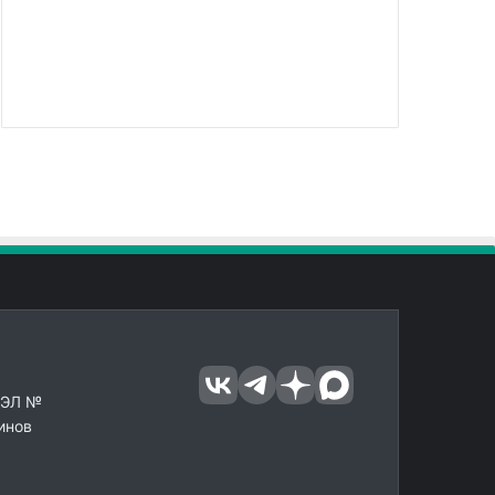
 ЭЛ №
инов