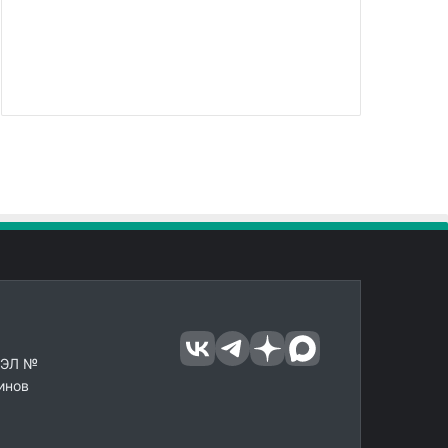
 ЭЛ №
инов