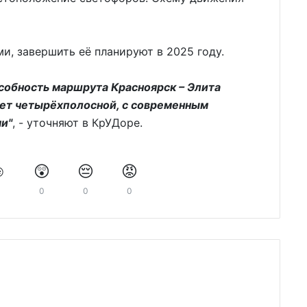
и, завершить её планируют в 2025 году.
собность маршрута Красноярск – Элита
удет четырёхполосной, с современным
и"
, - уточняют в КрУДоре.
️
😲
😔
😡
0
0
0
0