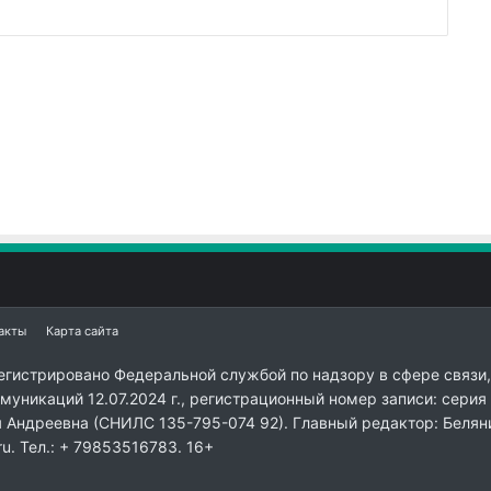
акты
Карта сайта
егистрировано Федеральной службой по надзору в сфере связи,
уникаций 12.07.2024 г., регистрационный номер записи: серия
я Андреевна (СНИЛС 135-795-074 92). Главный редактор: Белян
ru. Тел.: + 79853516783. 16+