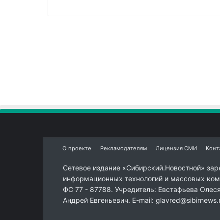
О проекте
Рекламодателям
Лицензия СМИ
Конт
Сетевое издание «Сибирский.Новостной» зар
информационных технологий и массовых комм
ФС 77 - 87788. Учредитель: Евстафьева Олес
Андрей Евгеньевич. E-mail: glavred@sibirnews.