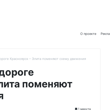
О проекте
Рекл
дороге Красноярск – Элита поменяют схему движения
одороге
лита поменяют
я
1 минута