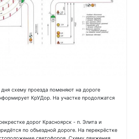
е дня схему проезда поменяют на дороге
информирует КрУДор. На участке продолжатся
рекрестке дорог Красноярск - п. Элита и
придётся по объездной дороге. На перекрёстке
естоположение светофоров. Схему движения