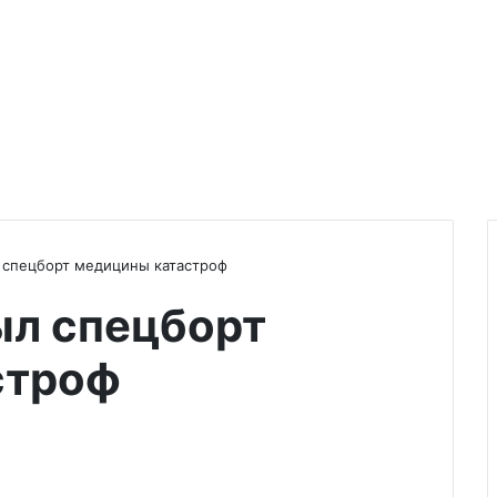
 спецборт медицины катастроф
ыл спецборт
строф