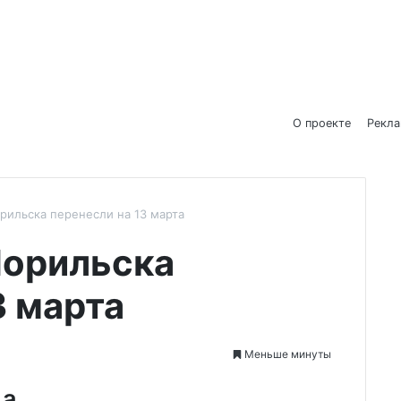
О проекте
Рекл
рильска перенесли на 13 марта
Норильска
3 марта
Меньше минуты
да