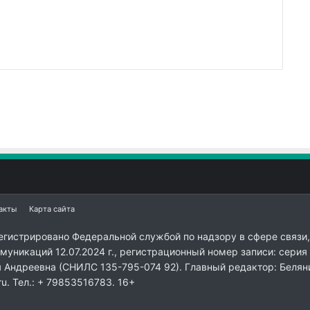
акты
Карта сайта
егистрировано Федеральной службой по надзору в сфере связи,
уникаций 12.07.2024 г., регистрационный номер записи: серия
я Андреевна (СНИЛС 135-795-074 92). Главный редактор: Белян
ru. Тел.: + 79853516783. 16+