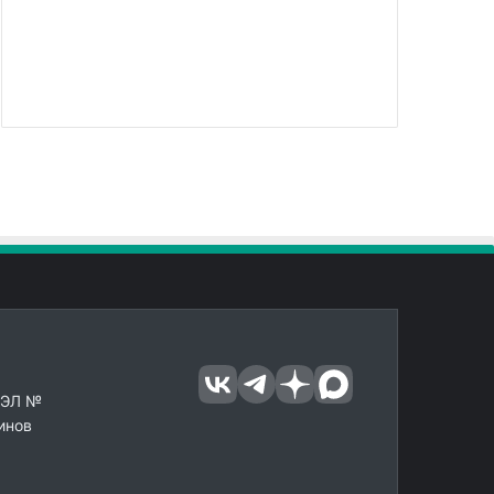
 ЭЛ №
инов