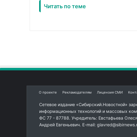
Читать по теме
О проекте
Рекламодателям
Лицензия СМИ
Конт
Сетевое издание «Сибирский.Новостной» зар
информационных технологий и массовых комм
ФС 77 - 87788. Учредитель: Евстафьева Олес
Андрей Евгеньевич. E-mail: glavred@sibirnews.