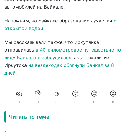
автомобилей на Байкале.
Напомним, на Байкале образовались участки
с
открытой водой.
Мы рассказывали также, что иркутянка
отправилась
в 40-километровое путешествие по
льду Байкала и заблудилась
, экстремалы из
Иркутска
на вездеходах обогнули Байкал за 8
дней
.
👍
👎
☺️
😲
😔
😡
0
0
0
0
0
0
Читать по теме