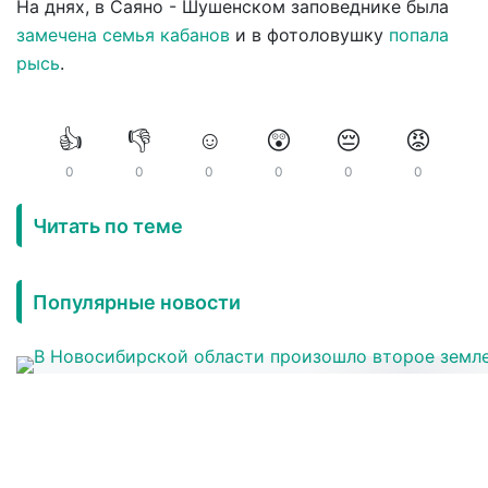
На днях, в Саяно - Шушенском заповеднике была
замечена семья кабанов
и в фотоловушку
попала
рысь
.
👍
👎
☺️
😲
😔
😡
0
0
0
0
0
0
Читать по теме
Популярные новости