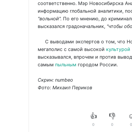
соответственно. Мэр Новосибирска Ан
информацию глобальной аналитики, по
"вольной".
По его мнению, до криминал
высказался градоначальник,
"чтобы обо
С выводами экспертов о том, что Н
мегаполис с самой высокой
культурой
высказывался, впрочем и против вывод
самым
пыльным
городом России.
Скрин: numbeo
Фото: Михаил
Периков
👍
👎
☺
0
0