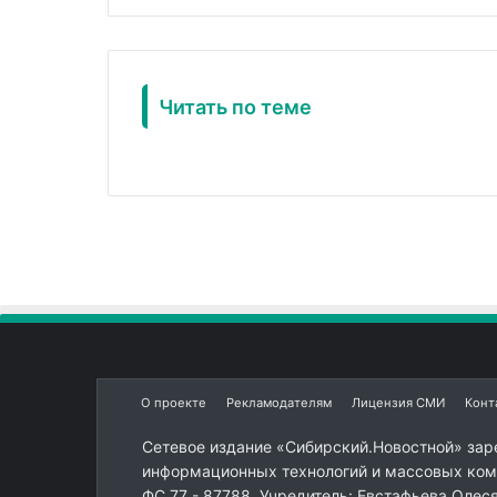
Читать по теме
О проекте
Рекламодателям
Лицензия СМИ
Конт
Сетевое издание «Сибирский.Новостной» зар
информационных технологий и массовых комм
ФС 77 - 87788. Учредитель: Евстафьева Олес