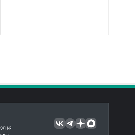
 ЭЛ №
инов