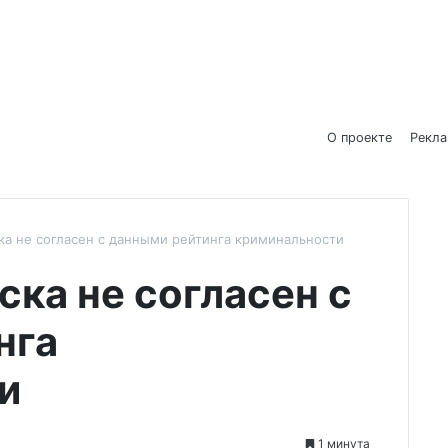
О проекте
Рекл
а не согласен с данными рейтинга криминальности
ка не согласен с
нга
и
1 минута