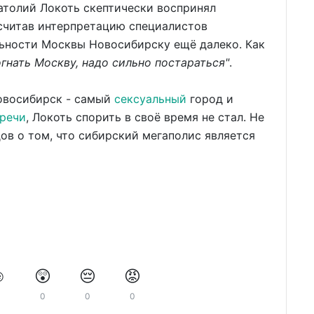
атолий Локоть скептически воспринял
считав интерпретацию специалистов
ьности Москвы Новосибирску ещё далеко. Как
гнать Москву, надо сильно постараться"
.
овосибирск - самый
сексуальный
город и
 речи
, Локоть спорить в своё время не стал. Не
ов о том, что сибирский мегаполис является
️
😲
😔
😡
0
0
0
0