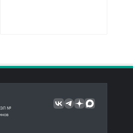
 ЭЛ №
инов