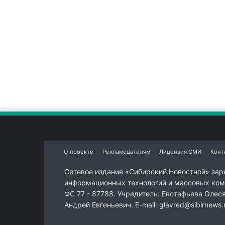
О проекте
Рекламодателям
Лицензия СМИ
Конт
Сетевое издание «Сибирский.Новостной» зар
информационных технологий и массовых комм
ФС 77 - 87788. Учредитель: Евстафьева Олес
Андрей Евгеньевич. E-mail: glavred@sibirnews.