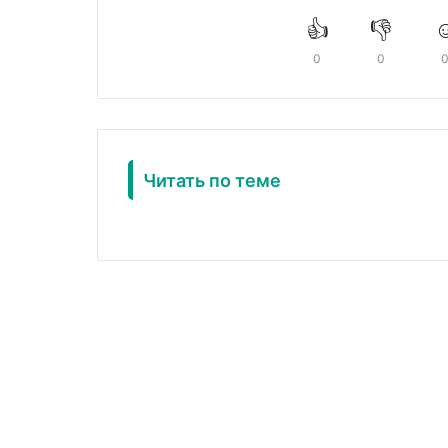
👍
👎
☺
0
0
Читать по теме