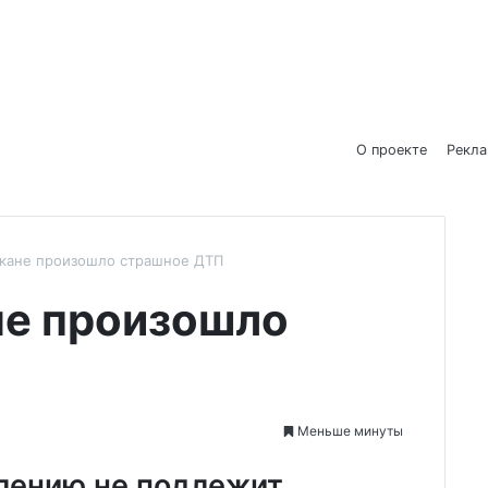
О проекте
Рекл
акане произошло страшное ДТП
не произошло
Меньше минуты
лению не подлежит