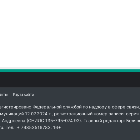
акты
Карта сайта
егистрировано Федеральной службой по надзору в сфере связи,
уникаций 12.07.2024 г., регистрационный номер записи: серия
я Андреевна (СНИЛС 135-795-074 92). Главный редактор: Белян
ru. Тел.: + 79853516783. 16+