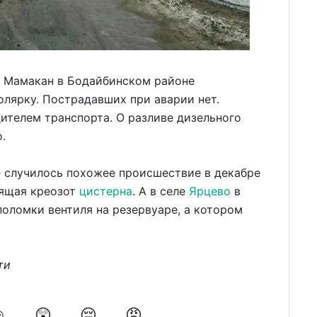
 Мамакан в Бодайбинском районе
олярку. Пострадавших при аварии нет.
ителем транспорта. О разливе дизельного
о.
случилось похожее происшествие в декабре
зящая креозот
цистерна
. А в селе
Ярцево
в
поломки вентиля на резервуаре, а котором
ти
️
😲
😔
😡