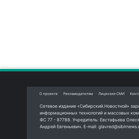
О проекте
Рекламодателям
Лицензия СМИ
Конт
Сетевое издание «Сибирский.Новостной» зар
информационных технологий и массовых комм
ФС 77 - 87788. Учредитель: Евстафьева Олес
Андрей Евгеньевич. E-mail: glavred@sibirnews.