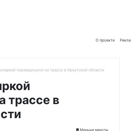
О проекте
Рекл
соляркой перевернулся на трассе в Иркутской области
яркой
а трассе в
асти
Меньше минуты