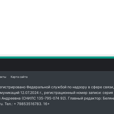
акты
Карта сайта
егистрировано Федеральной службой по надзору в сфере связи,
уникаций 12.07.2024 г., регистрационный номер записи: серия
я Андреевна (СНИЛС 135-795-074 92). Главный редактор: Белян
ru. Тел.: + 79853516783. 16+