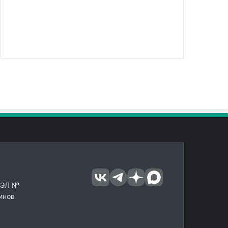
 ЭЛ №
инов