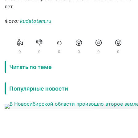
лет.
Фото:
kudatotam.ru
👍
👎
☺️
😲
😔
😡
0
0
0
0
0
0
Читать по теме
Популярные новости