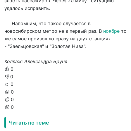
злость пассажиров. Через 20 минут ситуацию
удалось исправить.
Напомним, что такое случается в
новосибирском метро не в первый раз. В
ноябре
то
же самое произошло сразу на двух станциях
- "Заельцовская" и "Золотая Нива".
Коллаж: Александра Бруня
👍
0
👎
0
☺️
0
😲
0
😔
0
😡
0
Читать по теме