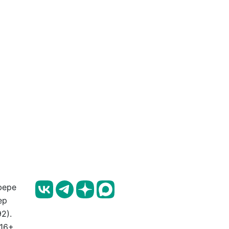
фере
ер
2).
 16+