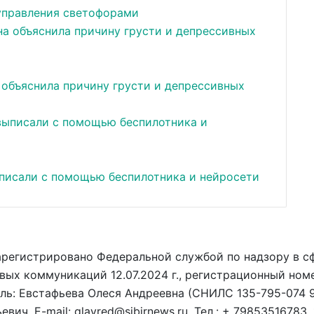
 управления светофорами
объяснила причину грусти и депрессивных
писали с помощью беспилотника и нейросети
арегистрировано Федеральной службой по надзору в с
вых коммуникаций 12.07.2024 г., регистрационный ном
ель: Евстафьева Олеся Андреевна (СНИЛС 135-795-074 9
ич. E-mail: glavred@sibirnews.ru. Тел.: + 79853516783.