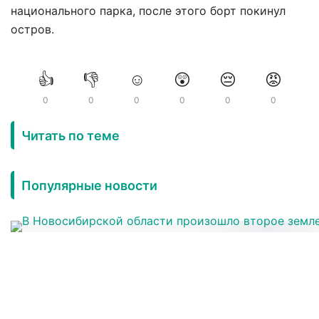
национального парка, после этого борт покинул
остров.
👍
👎
☺️
😲
😔
😡
0
0
0
0
0
0
Читать по теме
Популярные новости