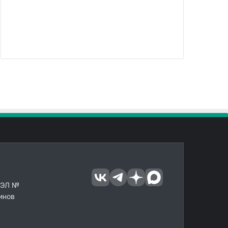
 ЭЛ №
инов