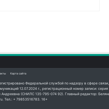
акты
Карта сайта
егистрировано Федеральной службой по надзору в сфере связи,
уникаций 12.07.2024 г., регистрационный номер записи: серия
я Андреевна (СНИЛС 135-795-074 92). Главный редактор: Белян
ru. Тел.: + 79853516783. 16+