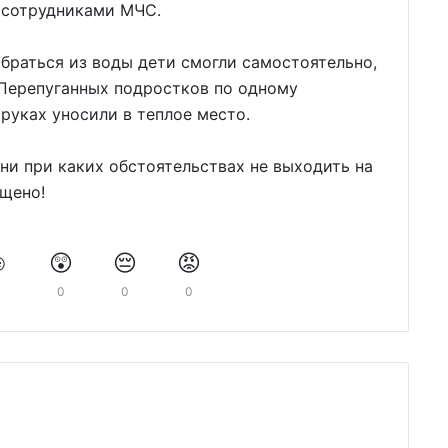
с сотрудниками МЧС.
ыбраться из воды дети смогли самостоятельно,
. Перепуганных подростков по одному
 руках уносили в теплое место.
ни при каких обстоятельствах не выходить на
ещено!
️
😲
😔
😡
0
0
0
0