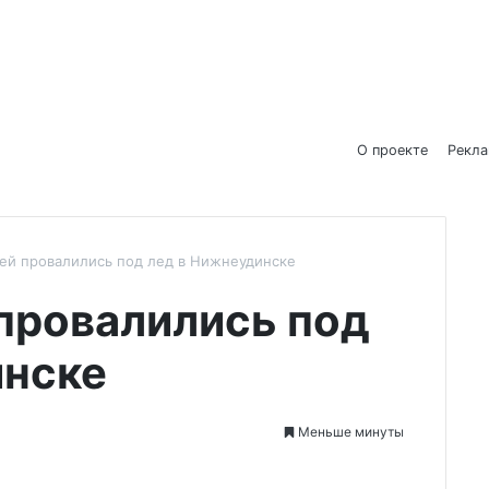
О проекте
Рекл
ей провалились под лед в Нижнеудинске
провалились под
инске
Меньше минуты