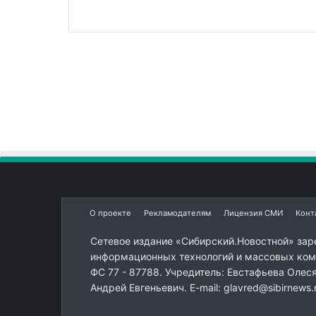
О проекте
Рекламодателям
Лицензия СМИ
Конт
Сетевое издание «Сибирский.Новостной» зар
информационных технологий и массовых комм
ФС 77 - 87788. Учредитель: Евстафьева Олес
Андрей Евгеньевич. E-mail: glavred@sibirnews.