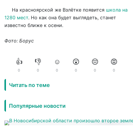
На красноярской же Взлётке появится
школа на
1280 мест
. Но как она будет выглядеть, станет
известно ближе к осени.
Фото: Борус
👍
👎
☺️
😲
😔
😡
0
0
0
0
0
0
Читать по теме
Популярные новости