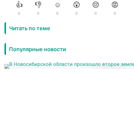
👍
👎
☺️
😲
😔
😡
0
0
0
0
0
0
Читать по теме
Популярные новости