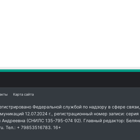
акты
Карта сайта
егистрировано Федеральной службой по надзору в сфере связи,
уникаций 12.07.2024 г., регистрационный номер записи: серия
я Андреевна (СНИЛС 135-795-074 92). Главный редактор: Белян
ru. Тел.: + 79853516783. 16+