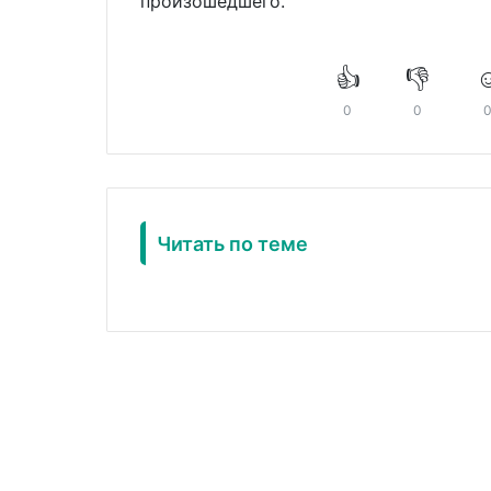
произошедшего.
👍
👎
☺
0
0
Читать по теме