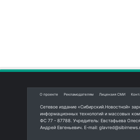
О проекте
Рекламодателям
Лицензия СМИ
Конт
Сетевое издание «Сибирский.Новостной» зар
информационных технологий и массовых комм
ФС 77 - 87788. Учредитель: Евстафьева Олес
Андрей Евгеньевич. E-mail: glavred@sibirnews.