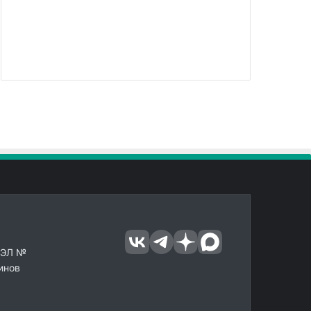
 ЭЛ №
инов