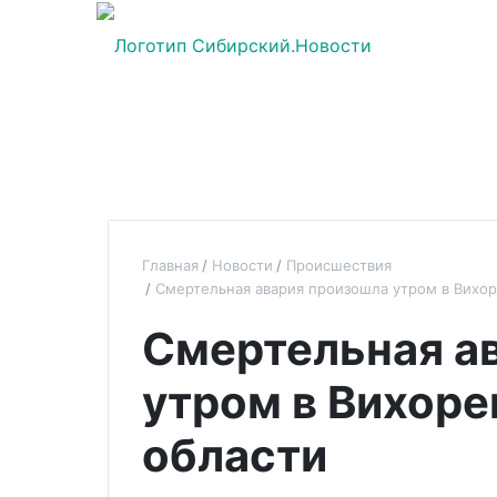
Главная
Новости
Происшествия
Смертельная авария произошла утром в Вихор
Смертельная а
утром в Вихоре
области