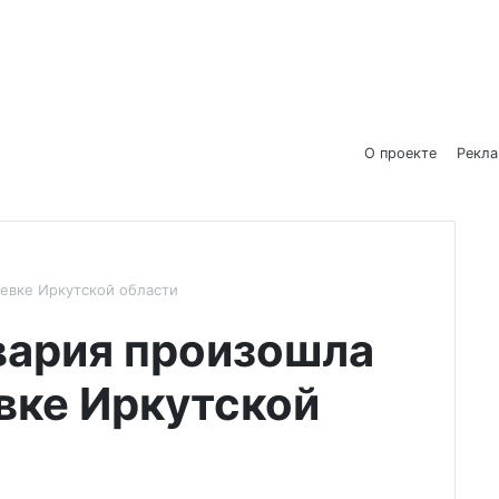
О проекте
Рекл
евке Иркутской области
вария произошла
вке Иркутской