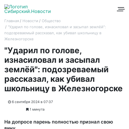
Главная
Новости
Общество
"Ударил по голове, изнасиловал и засыпал землёй":
подозреваемый рассказал, как убивал школьницу в
Железногорске
"Ударил по голове,
изнасиловал и засыпал
землёй": подозреваемый
рассказал, как убивал
школьницу в Железногорске
6 сентября 2024 в 07:37
1 минута
На допросе парень полностью признал свою
вину