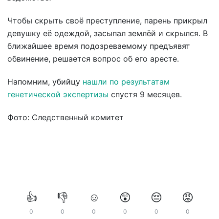
Чтобы скрыть своё преступление, парень прикрыл
девушку её одеждой, засыпал землёй и скрылся. В
ближайшее время подозреваемому предъявят
обвинение, решается вопрос об его аресте.
Напомним, убийцу
нашли по результатам
генетической экспертизы
спустя 9 месяцев.
Фото: Следственный комитет
👍
👎
☺️
😲
😔
😡
0
0
0
0
0
0