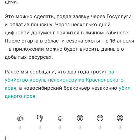
дичи.
Это можно сделать, подав заявку через Госуслуги
и оплатив пошлину. Через несколько дней
цифровой документ появится в личном кабинете.
После старта в области сезона охоты – с 16 апреля
– в приложении можно будет вносить данные о
добытых ресурсах.
Ранее мы сообщали, что два года грозит
за
убийство косуль пенсионеру из Красноярского
края
, а новосибирский браконьер незаконно
убил
дикого лося
.
👍
👎
☺️
😲
😔
😡
0
0
0
0
0
0