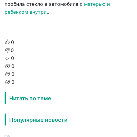
пробила стекло в автомобиле с
матерью и
ребёнком внутри.
.
👍
0
👎
0
☺️
0
😲
0
😔
0
😡
0
Читать по теме
Популярные новости