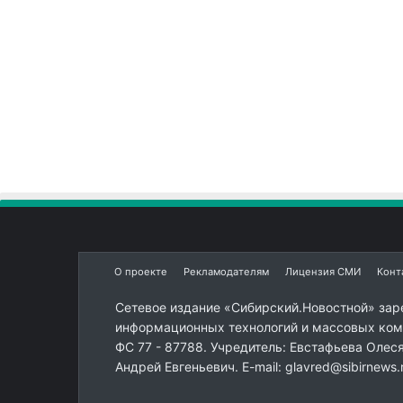
О проекте
Рекламодателям
Лицензия СМИ
Конт
Сетевое издание «Сибирский.Новостной» зар
информационных технологий и массовых комм
ФС 77 - 87788. Учредитель: Евстафьева Олес
Андрей Евгеньевич. E-mail: glavred@sibirnews.