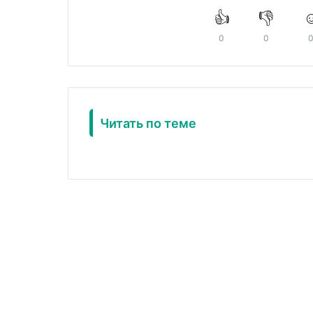
👍
👎
☺
0
0
Читать по теме