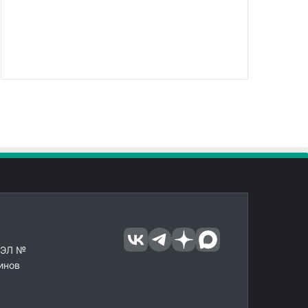
 ЭЛ №
инов