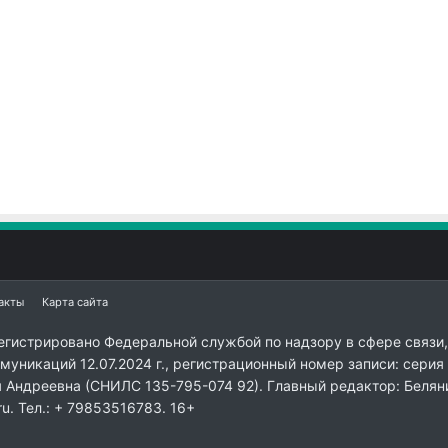
акты
Карта сайта
егистрировано Федеральной службой по надзору в сфере связи,
уникаций 12.07.2024 г., регистрационный номер записи: серия
я Андреевна (СНИЛС 135-795-074 92). Главный редактор: Белян
ru. Тел.: + 79853516783. 16+