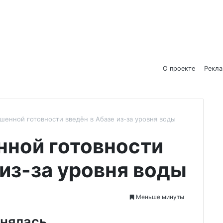
О проекте
Рекл
енной готовности введён в Абазе из-за уровня воды
ной готовности
 из-за уровня воды
Меньше минуты
днялась